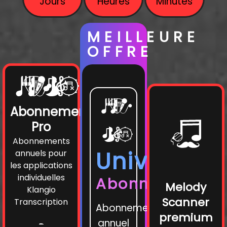
Jours
Heures
Minutes
MEILLEURE
OFFRE
Abonnements
Pro
Abonnements
Univers
annuels pour
les applications
individuelles
Abonnement
Melody
Klangio
Scanner
Transcription
Abonnement
premium
annuel
-