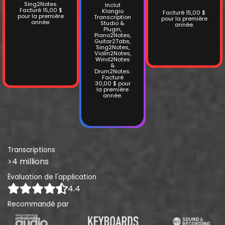
Sing2Notes.
Inclut
Facturé 15,00 $
Klangio
Facturé 15,00 $
pour la première
Transcription
pour la première
année.
Studio &
année.
Plugin,
Piano2Notes,
Guitar2Tabs,
Sing2Notes,
Violin2Notes,
Wind2Notes
&
Drum2Notes.
Facturé
30,00 $ pour
la première
année.
Transcriptions
>4 millions
Évaluation de l'application
4.4
Recommandé par