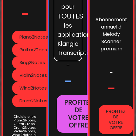
pour
-
TOUTES
Abonnement
les
annuel à
applications
Melody
Piano2Notes
Scanner
Klangio
premium
Guitar2Tabs
Transcription
Sing2Notes
-
-
Violin2Notes
-
-
Wind2Notes
Drum2Notes
PROFITEZ
DE
PROFITEZ
VOTRE
DE
Choisis entre
Piano2Notes,
VOTRE
OFFRE
Guitar2Tabs,
OFFRE
Drum2Notes,
Violin2Notes,
Wind2Notes ou