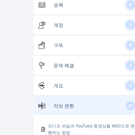
송북
5
계정
2
구독
9
문제 해결
4
개요
3
악보 변환
15
오디오 파일과 YouTube 동영상을 MIDI으로 변
환하는 방법