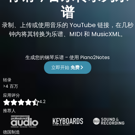
谱
录制、上传或使用音乐的 YouTube 链接，在几秒
钟内将其转换为乐谱、MIDI 和 MusicXML。
生成您的钢琴乐谱 – 使用 Piano2Notes
立即开始
免费
转录
>4 百万
应用评分
4.2
推荐人
德国制造