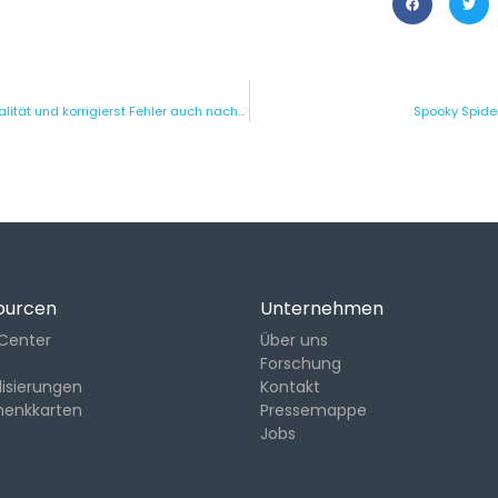
So verbesserst du die Audioqualität und korrigierst Fehler auch nach der Aufnahme
Spooky Spide
ourcen
Unternehmen
-Center
Über uns
Forschung
lisierungen
Kontakt
henkkarten
Pressemappe
Jobs