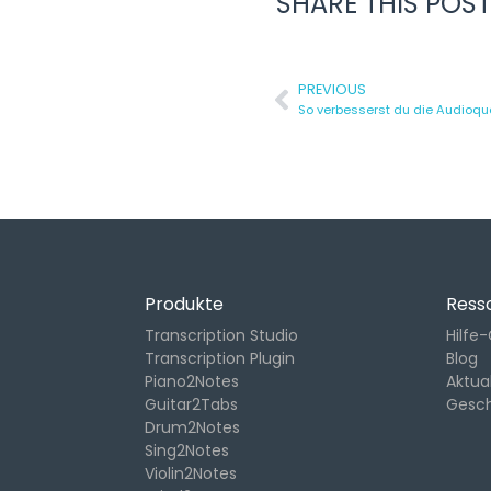
SHARE THIS POST
PREVIOUS
Produkte
Ress
Transcription Studio
Hilfe
Transcription Plugin
Blog
Piano2Notes
Aktua
Guitar2Tabs
Gesc
Drum2Notes
Sing2Notes
Violin2Notes