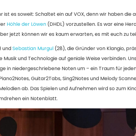
 ist es soweit: Schaltet ein auf VOX, denn wir haben die 
der
Höhle der Löwen
(DHDL) vorzustellen. Es war eine Her
er jetzt können wir es kaum erwarten, es mit euch zu tei
) und
Sebastian Murgul
(28), die Gründer von Klangio, prä
Musik und Technologie auf geniale Weise verbinden. Unse
ge in niedergeschriebene Noten um – ein Traum für jeden
 Piano2Notes, Guitar2Tabs, Sing2Notes und Melody Scanner
elodien ab. Das Spielen und Aufnehmen wird so zum Kinde
mdrehen ein Notenblatt.