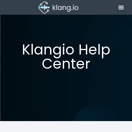
Klangio Help
Center