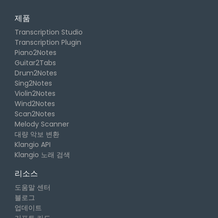
제품
Transcription Studio
Transcription Plugin
Piano2Notes
Guitar2Tabs
Drum2Notes
Sing2Notes
Violin2Notes
Wind2Notes
Scan2Notes
Melody Scanner
대량 악보 변환
Klangio API
Klangio 노래 검색
리소스
도움말 센터
블로그
업데이트