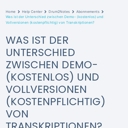
Home
Help Center
Drum2Notes
Abonnements
Was ist der Unterschied zwischen Demo- (kostenlos) und
Vollversionen (kostenpflichtig) von Transkriptionen?
WAS IST DER
UNTERSCHIED
ZWISCHEN DEMO-
(KOSTENLOS) UND
VOLLVERSIONEN
(KOSTENPFLICHTIG)
VON
TRANSKRIPTIONEN?