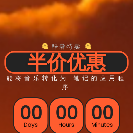
酷暑特卖
半价优惠
能将
音乐转化为
笔记的
应用程
序
00
00
00
Days
Hours
Minutes