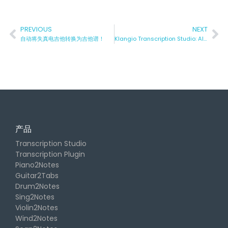
PREVIOUS
NEXT
自动将失真电吉他转换为吉他谱！
Klangio Transcription Studio: AI Multi-Instrument Transcription App
产品
Transcription Studio
Transcription Plugin
Piano2Notes
Guitar2Tabs
Drum2Notes
Sing2Notes
Violin2Notes
Wind2Notes