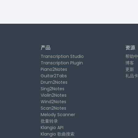
产品
资源
Transcription Studio
帮助
Transcription Plugin
博客
Piano2Notes
更新
Guitar2Tabs
礼品
Drum2Notes
Sing2Notes
Violin2Notes
Wind2Notes
Scan2Notes
Melody Scanner
批量转录
Klangio API
Klangio 歌曲搜索