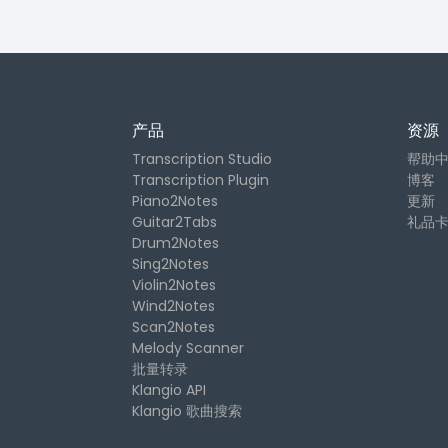
产品
资源
Transcription Studio
帮助
Transcription Plugin
博客
Piano2Notes
更新
Guitar2Tabs
礼品
Drum2Notes
Sing2Notes
Violin2Notes
Wind2Notes
Scan2Notes
Melody Scanner
批量转录
Klangio API
Klangio 歌曲搜索