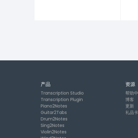
产品
资源
Transcription Studio
帮助
Transcription Plugin
博客
Piano2Notes
更新
Guitar2Tabs
礼品
Drum2Notes
Sing2Notes
Violin2Notes