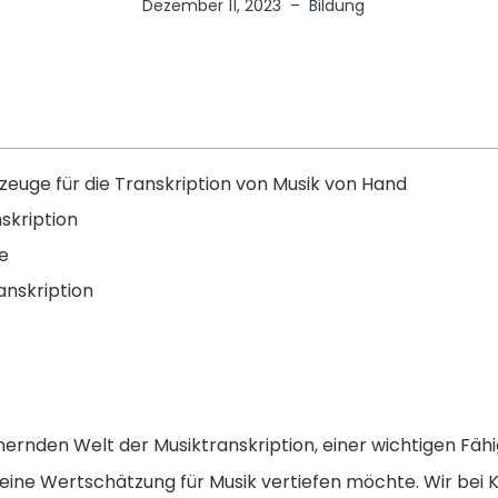
Dezember 11, 2023
–
Bildung
euge für die Transkription von Musik von Hand
skription
fe
anskription
rnden Welt der Musiktranskription, einer wichtigen Fähig
seine Wertschätzung für Musik vertiefen möchte. Wir bei 