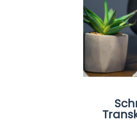
Schr
Trans