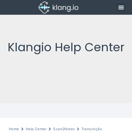
Klangio Help Center
Home
Help Center
Scan2Notes
Transcrição