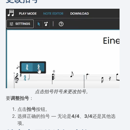
点击拍号符号来更改拍号。
要
调整拍号
：
点击
拍号
按钮。
选择正确的拍号 — 无论是
4/4
、
3/4
还是其他选
项。