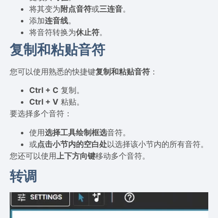
将其变为
附点音符
或
三连音
。
添加
连音线
。
将音符转换为
休止符
。
复制和粘贴音符
您可以使用熟悉的快捷键
复制和粘贴音符
：
Ctrl + C
复制。
Ctrl + V
粘贴。
要选择多个音符：
使用
选择工具
绘制框选
音符。
或
点击小节内的空白处
以选择该小节内的所有音符。
您还可以使用
上下方向键
移动多个音符。
转调