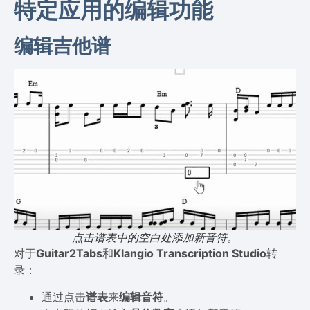
特定应用的编辑功能
编辑吉他谱
点击谱表中的空白处添加新音符。
对于
Guitar2Tabs
和
Klangio Transcription Studio
转
录：
通过点击
谱表
来
编辑音符
。