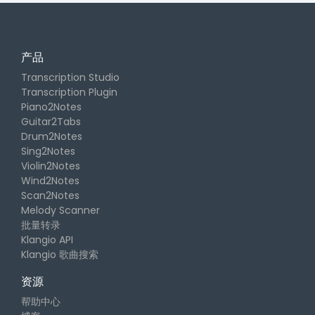
产品
Transcription Studio
Transcription Plugin
Piano2Notes
Guitar2Tabs
Drum2Notes
Sing2Notes
Violin2Notes
Wind2Notes
Scan2Notes
Melody Scanner
批量转录
Klangio API
Klangio 歌曲搜索
资源
帮助中心