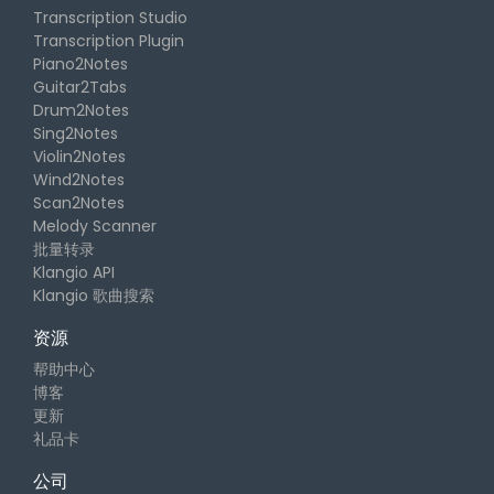
Transcription Studio
Transcription Plugin
Piano2Notes
Guitar2Tabs
Drum2Notes
Sing2Notes
Violin2Notes
Wind2Notes
Scan2Notes
Melody Scanner
批量转录
Klangio API
Klangio 歌曲搜索
资源
帮助中心
博客
更新
礼品卡
公司