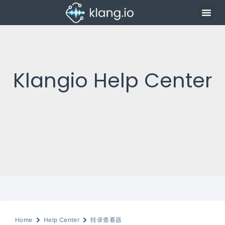
Klangio Help Center
Home
Help Center
转录查看器