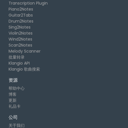
Transcription Plugin
Piano2Notes
Guitar2Tabs
Drum2Notes
Sing2Notes
Violin2Notes
Wind2Notes
Scan2Notes
Melody Scanner
批量转录
Klangio API
Klangio 歌曲搜索
资源
帮助中心
博客
更新
礼品卡
公司
关于我们