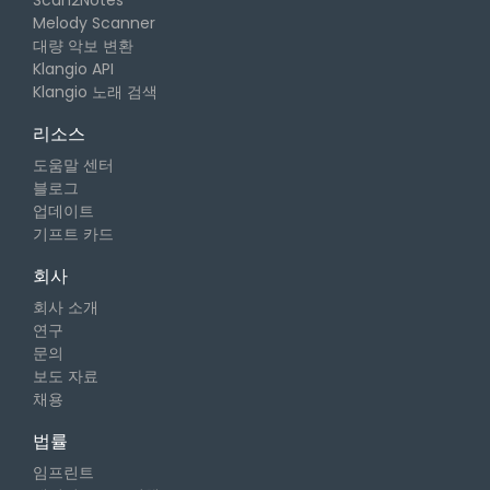
Melody Scanner
대량 악보 변환
Klangio API
Klangio 노래 검색
리소스
도움말 센터
블로그
업데이트
기프트 카드
회사
회사 소개
연구
문의
보도 자료
채용
법률
임프린트