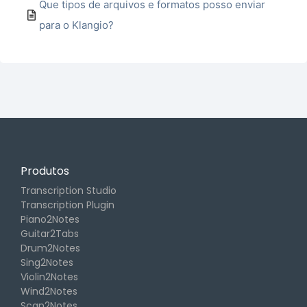
Que tipos de arquivos e formatos posso enviar
para o Klangio?
Produtos
Transcription Studio
Transcription Plugin
Piano2Notes
Guitar2Tabs
Drum2Notes
Sing2Notes
Violin2Notes
Wind2Notes
Scan2Notes