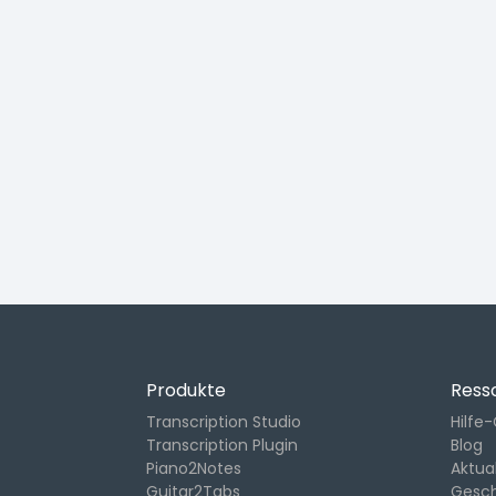
Produkte
Ress
Transcription Studio
Hilfe
Transcription Plugin
Blog
Piano2Notes
Aktua
Guitar2Tabs
Gesc