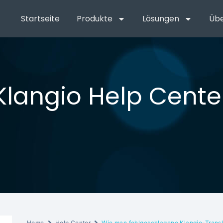
Startseite
Produkte
Lösungen
Übe
Klangio Help Cente
Home
Help Center
Wie man fehlgeschlagene Klangio-Transk