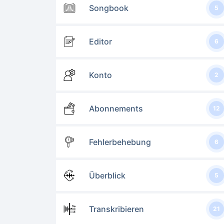
Songbook
5
Editor
6
Konto
2
Abonnements
12
Fehlerbehebung
6
Überblick
5
Transkribieren
21