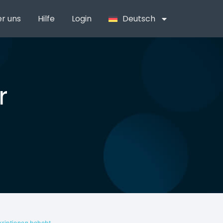
r uns
Hilfe
Login
Deutsch
r
riptionen behebt